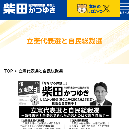
本日の
TOP
しばかつ
MENU
５つの政策
プロフィール
お知らせ
立憲代表選と自民総裁選
しばかつ通信
通常号
特別号
TOP
>
立憲代表選と自民総裁選
応援する
しばかつ目安箱
プライバシーポリシー
中道改革連合東京都第16区総支部