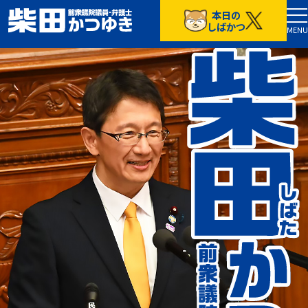
本日の
TOP
しばかつ
MENU
５つの政策
プロフィール
お知らせ
しばかつ通信
通常号
特別号
応援する
しばかつ目安箱
プライバシーポリシー
中道改革連合東京都第16区総支部