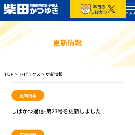
本日の
TOP
しばかつ
MENU
５つの政策
プロフィール
お知らせ
更新情報
しばかつ通信
通常号
特別号
TOP
>
トピックス
>
更新情報
応援する
しばかつ目安箱
更新情報
しばかつ通信-第23号を更新しました
プライバシーポリシー
中道改革連合東京都第16区総支部
更新情報