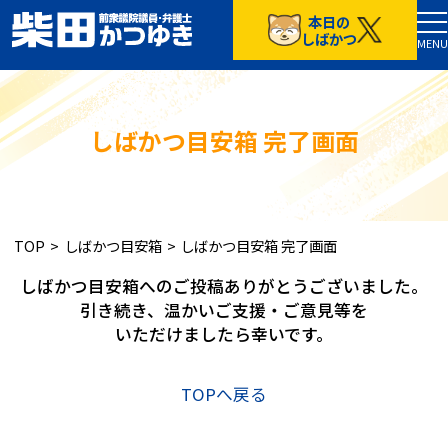
本日の
TOP
しばかつ
MENU
５つの政策
プロフィール
お知らせ
しばかつ目安箱 完了画面
しばかつ通信
通常号
特別号
TOP
>
しばかつ目安箱
>
しばかつ目安箱 完了画面
応援する
しばかつ目安箱へのご投稿ありがとうございました。
しばかつ目安箱
引き続き、温かいご支援・ご意見等を
いただけましたら幸いです。
TOPへ戻る
プライバシーポリシー
中道改革連合東京都第16区総支部